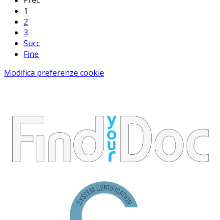
Prec
1
2
3
Succ
Fine
Modifica preferenze cookie