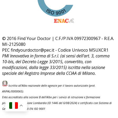
© 2016 Find Your Doctor | C.F./P.IVA 09972300967 - R.E.A.
MI-2125080
PEC findyourdoctor@pec.it - Codice Univoco M5UXCR1
PMI Innovativa in forma di S.r.l. (ai sensi dell’art. 3, comma
10-bis, del Decreto Legge 3/2015, convertito, con
modificazioni, dalla legge 33/2015) iscritta nella sezione
speciale del Registro Imprese della CCIAA di Milano.
Iscritta all'Albo nazionale delle agenzie per il lavoro autorizzate (prot.
ANPAL/0000065).
Ente accreditato alla sezione B dell’Albo per i servizi di istruzione e formazione
professionale di Regione Lombardia (ID 1446 del 6/08/2024) e certificato con Sistema di
Gestione Qualità UNI EN ISO 9001